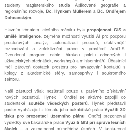
studenty magisterského studia Aplikované geografie a
regionálního rozvoje,
Bc. Hynkem Müllerem
a
Bc. Ondřejem
Dohnanským
.
Hlavním tématem letošního ročníku byla
propojenost GIS a
umělé inteligence
, zejména možnosti využití AI pro podporu
prostorových analýz, automatizaci procesů, efektivnější
rozhodování a zefektivnění práce v prostředí ArcGIS.
Dvoudenní program nabídl širokou paletu odborných i
uživatelských přednášek, workshopů a miniseminářů. Účastníci
měli zároveň dostatek prostoru pro navazování kontaktů s
kolegy z akademické sféry, samosprávy i soukromého
sektoru.
Naši zástupci však nezůstali pouze u pasivního získávání
nových poznatků. Hynek i Ondřej se aktivně zapojili do
studentské
soutěže vědeckých posterů
. Hynek představil
poster vycházející z tématu jeho bakalářské práce
Využití 3D
tisku pro prezentaci územního plánu
. Ondřej prezentoval
výsledky své bakalářské práce
Využití GIS při správě lesních
školek
– a zaznamenal mimořádný úspěch. V konkurenci