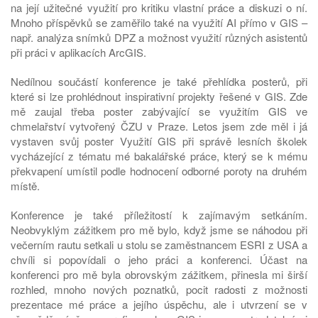
na její užitečné využití pro kritiku vlastní práce a diskuzi o ní.
Mnoho příspěvků se zaměřilo také na využití AI přímo v GIS –
např. analýza snímků DPZ a možnost využití různých asistentů
při práci v aplikacích ArcGIS.
Nedílnou součástí konference je také přehlídka posterů, při
které si lze prohlédnout inspirativní projekty řešené v GIS. Zde
mě zaujal třeba poster zabývající se využitím GIS ve
chmelařství vytvořený ČZU v Praze. Letos jsem zde měl i já
vystaven svůj poster Využití GIS při správě lesních školek
vycházející z tématu mé bakalářské práce, který se k mému
překvapení umístil podle hodnocení odborné poroty na druhém
místě.
Konference je také příležitostí k zajímavým setkáním.
Neobvyklým zážitkem pro mě bylo, když jsme se náhodou při
večerním rautu setkali u stolu se zaměstnancem ESRI z USA a
chvíli si popovídali o jeho práci a konferenci. Účast na
konferenci pro mě byla obrovským zážitkem, přinesla mi širší
rozhled, mnoho nových poznatků, pocit radosti z možnosti
prezentace mé práce a jejího úspěchu, ale i utvrzení se v