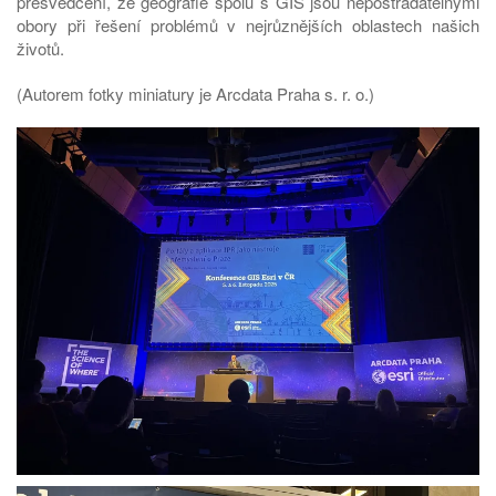
přesvědčení, že geografie spolu s GIS jsou nepostradatelnými
obory při řešení problémů v nejrůznějších oblastech našich
životů.
(Autorem fotky miniatury je Arcdata Praha s. r. o.)