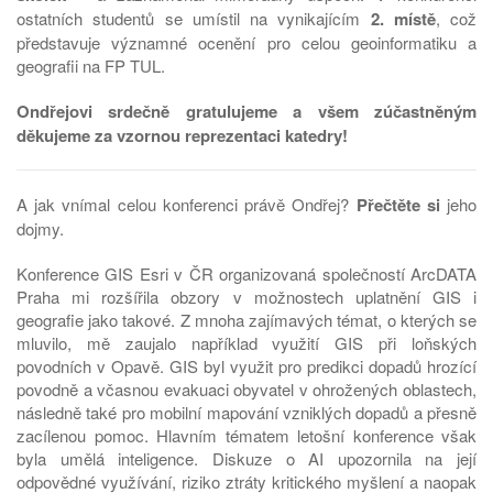
ostatních studentů se umístil na vynikajícím
2. místě
, což
představuje významné ocenění pro celou geoinformatiku a
geografii na FP TUL.
Ondřejovi srdečně gratulujeme a všem zúčastněným
děkujeme za vzornou reprezentaci katedry!
A jak vnímal celou konferenci právě Ondřej?
Přečtěte si
jeho
dojmy.
Konference GIS Esri v ČR organizovaná společností ArcDATA
Praha mi rozšířila obzory v možnostech uplatnění GIS i
geografie jako takové. Z mnoha zajímavých témat, o kterých se
mluvilo, mě zaujalo například využití GIS při loňských
povodních v Opavě. GIS byl využit pro predikci dopadů hrozící
povodně a včasnou evakuaci obyvatel v ohrožených oblastech,
následně také pro mobilní mapování vzniklých dopadů a přesně
zacílenou pomoc. Hlavním tématem letošní konference však
byla umělá inteligence. Diskuze o AI upozornila na její
odpovědné využívání, riziko ztráty kritického myšlení a naopak